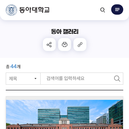
동아 갤러리
44
총
개
검
색