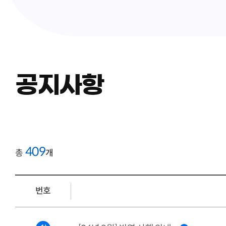
공지사항
409
총
개
번호