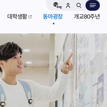
대학생활
동아광장
개교80주년