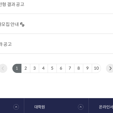
전형 결과 공고
가모집 안내
과 공고
1
2
3
4
5
6
7
8
9
10
대학원
온라인