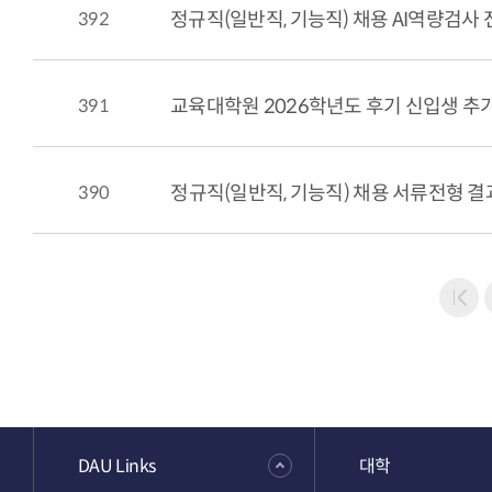
392
정규직(일반직, 기능직) 채용 AI역량검사 
391
교육대학원 2026학년도 후기 신입생 추
390
정규직(일반직, 기능직) 채용 서류전형 결
DAU Links
대학