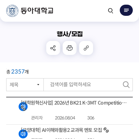
행사/모집
2357
총
개
제목
번호
검
작성자
색
[대학원혁신사업] 2026년 BK21 K-3MT Competition 개최
작성일자
관리자
2026.08.04
306
조회수
[교양대학] AI이해와활용2 교과목 멘토 모집