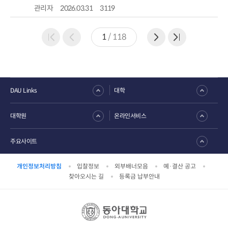
관리자
2026.03.31
3119
1
/
118
DAU Links
대학
대학원
온라인서비스
주요사이트
개인정보처리방침
입찰정보
외부배너모음
예·결산 공고
찾아오시는 길
등록금 납부안내