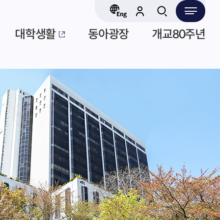
대학생활
동아광장
개교80주년