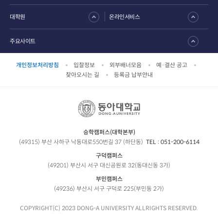
대학원
온라인서비스
주요사이트
개인정보처리방침
입찰정보
외부배너모음
예·결산 공고
찾아오시는 길
등록금 납부안내
승학캠퍼스(대학본부)
(49315) 부산 사하구 낙동대로550번길 37 (하단동)
TEL :
051-200-6114
구덕캠퍼스
(49201) 부산시 서구 대신공원로 32(동대신동 3가)
부민캠퍼스
(49236) 부산시 서구 구덕로 225(부민동 2가)
COPYRIGHT(C) 2023 DONG-A UNIVERSITY ALLRIGHTS RESERVED.