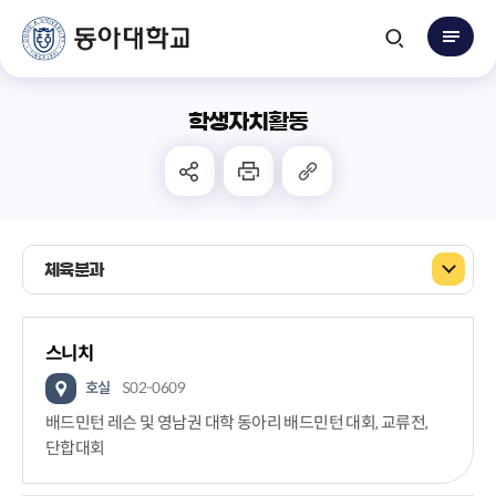
학생자치활동
체육분과
스니치
호실
S02-0609
배드민턴 레슨 및 영남권 대학 동아리 배드민턴 대회, 교류전,
단합대회