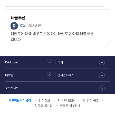
레볼루션
호실
S02-619
태권도에 대해 배우고 운동하는 태권도 동아리 레볼루션
입니다.
DAU Links
대학
대학원
온라인서비스
주요사이트
개인정보처리방침
입찰정보
외부배너모음
예·결산 공고
찾아오시는 길
등록금 납부안내