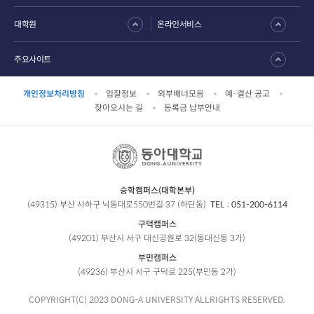
대학원
온라인서비스
주요사이트
개인정보처리방침
입찰정보
외부배너모음
예·결산 공고
찾아오시는 길
등록금 납부안내
승학캠퍼스(대학본부)
(49315) 부산 사하구 낙동대로550번길 37 (하단동)
TEL :
051-200-6114
구덕캠퍼스
(49201) 부산시 서구 대신공원로 32(동대신동 3가)
부민캠퍼스
(49236) 부산시 서구 구덕로 225(부민동 2가)
COPYRIGHT(C) 2023 DONG-A UNIVERSITY ALLRIGHTS RESERVED.