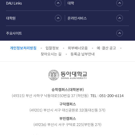
DAU Links
대학
대학원
온라인서비스
주요사이트
개인정보처리방침
입찰정보
외부배너모음
예·결산 공고
찾아오시는 길
등록금 납부안내
승학캠퍼스(대학본부)
(49315) 부산 사하구 낙동대로550번길 37 (하단동)
TEL :
051-200-6114
구덕캠퍼스
(49201) 부산시 서구 대신공원로 32(동대신동 3가)
부민캠퍼스
(49236) 부산시 서구 구덕로 225(부민동 2가)