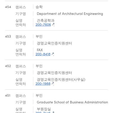
454
승학
Department of Architectural Engineering
건축공학과
200-7606
453
부민
경영교육인증지원센터
FAX
200-8418
452
부민
경영교육인증지원센터
경영교육인증지원센터(사무실)
200-1988
451
부민
Graduate School of Business Administration
부원장실
200-7445