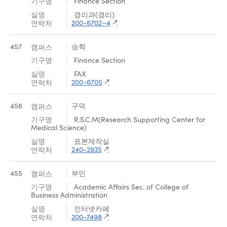
Finance Section
경리과(경리)
200-6702~4
457
승학
Finance Section
FAX
200-6705
456
구덕
R.S.C.M(Research Supporting Center for
Medical Science)
표본제작실
240-2935
455
부민
Academic Affairs Sec. of College of
Business Administration
인터넷카페
200-7498