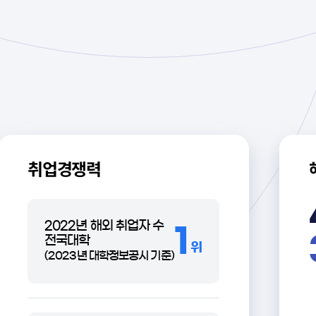
해외교류대학
41
개국
386
기관