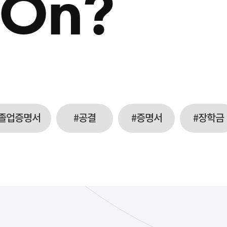
 On?
#졸업증명서
#공결
#증명서
#장학금